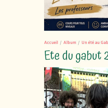
Accueil
Album
Un été au Ga
Ete du gabut 