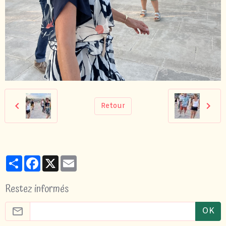
Retour
Partager
Facebook
X
Email
Restez informés
OK